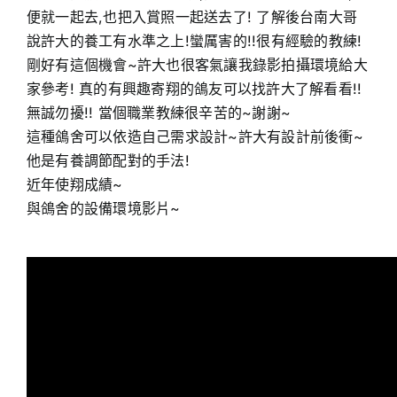
便就一起去,也把入賞照一起送去了! 了解後台南大哥
說許大的養工有水準之上!蠻厲害的!!很有經驗的教練!
剛好有這個機會~許大也很客氣讓我錄影拍攝環境給大
家參考! 真的有興趣寄翔的鴿友可以找許大了解看看!!
無誠勿擾!! 當個職業教練很辛苦的~謝謝~
這種鴿舍可以依造自己需求設計~許大有設計前後衝~
他是有養調節配對的手法!
近年使翔成績~
與鴿舍的設備環境影片~