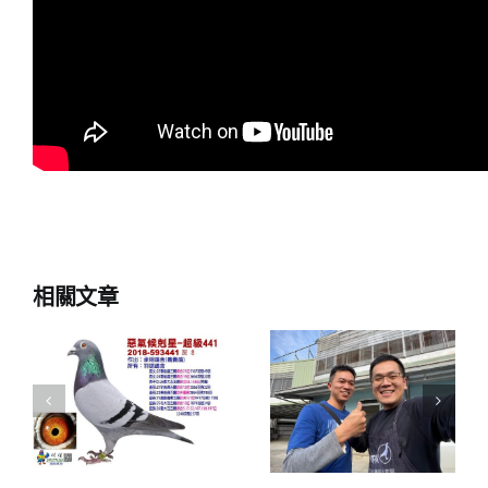
相關文章
2025年溫馨
五月母親節
近
2026新里程
華山慈善公
碑
益捐發票捐
款抽銘鴿活