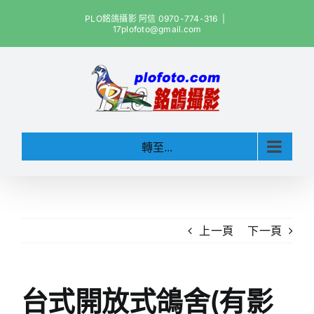
Skip
PLO銘鴿攝影 阿信 0970-774-316
|
to
17plofoto@gmail.com
content
轉至...
上一頁
下一頁
台式開放式鴿舍(有影