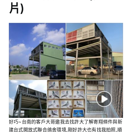
片)
好巧~台南的客戶大哥邀我去找許大了解寄翔條件與新
建台式開放式聯合鴿舍環境,剛好許大也有找我拍照,順