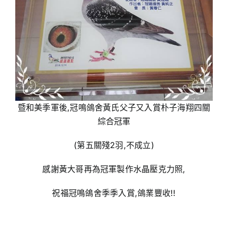
暨和美季軍後,冠鳴鴿舍黃氏父子又入賞朴子海翔四關
綜合
冠軍
(第五關殘2羽,不成立)
感謝黃大哥再為冠軍製作水晶壓克力照,
祝福冠鳴鴿舍季季
入賞,鴿業豐收!!