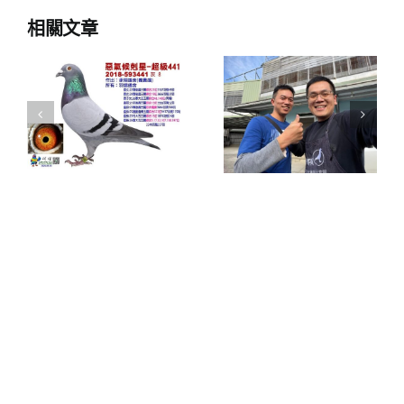
相關文章
2025年溫馨
五月母親節
近
2026新里程
華山慈善公
碑
益捐發票捐
款抽銘鴿活
動資訊