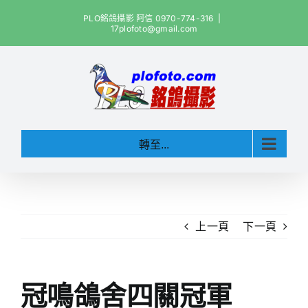
Skip
PLO銘鴿攝影 阿信 0970-774-316
|
to
17plofoto@gmail.com
content
轉至...
上一頁
下一頁
冠鳴鴿舍四關冠軍