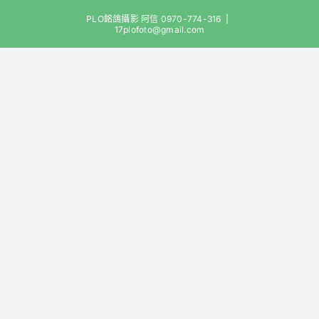
Skip
PLO銘鴿攝影 阿信 0970-774-316
|
to
17plofoto@gmail.com
content