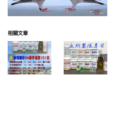
相關文章
(恭喜)(承翔
隊
(恭喜)-(承翔
團隊專用產
承
團隊專用產
品)承翔鴿舍
年
品)承翔鴿舍
24年作出成
入
25年冬季作
績欣賞及義
出入賞紀錄
賣資訊