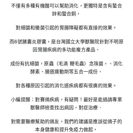
不僅有多種有機酸可以幫助消化，更獨特是含有螯合
鋅和螯合銅，
對細菌和黴菌引起的胃腸障礙都有直接的效果。
而6號膆囊炎膠囊，是台灣國立大學獸醫院針對不明原
因胃腸疾病的多功能複方產品、
成份有抗細菌，原蟲（毛滴 鞭毛蟲）念珠菌，、消化
酵素、腸道擩動劑等五合一成份、
對各種原因引起的消化道疾病都有很廣的效果。
小編提醒：對賽鴿疾病，有疑問！最好是能過請專業
獸醫師檢查找出病因，對症治療．
對需要醫療幫助的鴿友，我們的建議是應該從鴿子的
本身健康和提升免疫力做起，