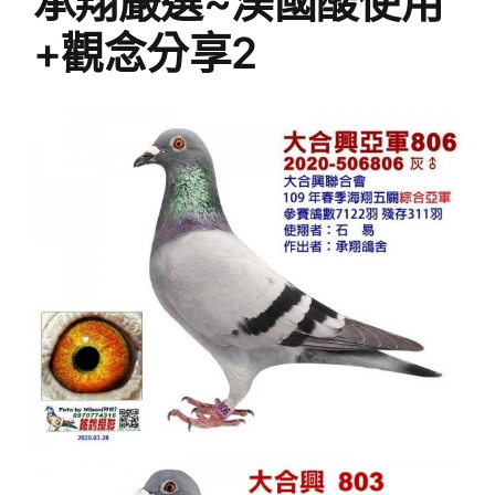
承翔嚴選~渼國酸使用
+觀念分享2