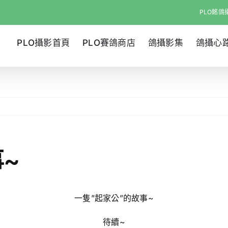
PLO銘鴿攝
PLO攝影首頁
PLO賽鴿商店
鴿攝影集
鴿攝心
~
一隻”起家公”的故事~
待續~