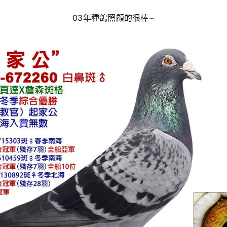
03年種鴿照顧的很棒~