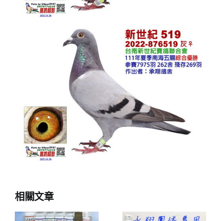
相關文章
(恭喜)(承翔