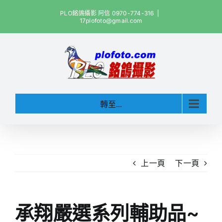
Skip
PLO銘鴿攝影 阿信 0970-774-316
|
to
17plofoto@gmail.com
content
轉至...
上一頁
下一頁
承翔嚴選系列輔助品~