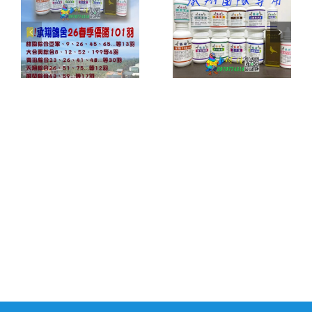
隊
(恭喜)-(承翔
團隊專用產
承
團隊專用產
品)承翔鴿舍
年
品)承翔鴿舍
24年作出成
入
25年冬季作
績欣賞及義
出入賞紀錄
賣資訊