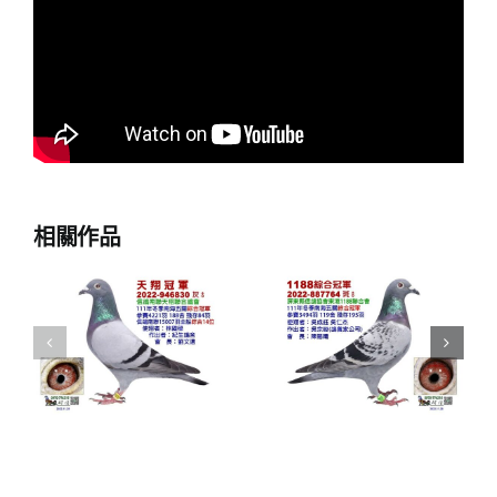
相關作品
翔
2022年東港
2022佳興冬
季
1188聯合會
季北海四關
綜
冬季南海五
綜合入賞欣
欣
關綜合入賞
賞
鴿欣賞