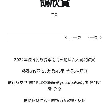
鴿欣賞
主頁
上一頁
下一頁
2022年佳冬民族夏季南海五關綜合入賞鴿欣賞
參賽619羽 23舍 殘45羽 會長:林曜東
歡迎鴿友”訂閱” PLO銘鴿攝影youtube頻道,“訂閱”按”
讚”分享
是給我製作影片的動力與鼓勵~謝謝