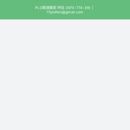
Skip
PLO銘鴿攝影 阿信 0970-774-316
|
to
17plofoto@gmail.com
content