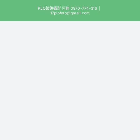
Skip
PLO銘鴿攝影 阿信 0970-774-316
|
to
17plofoto@gmail.com
content