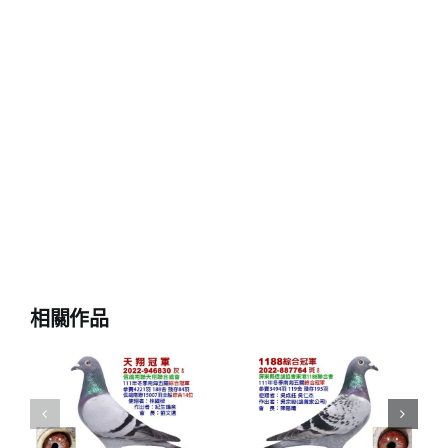
相關作品
翔
2022年東港
2022佳興冬
季
1188聯合會
季北海四關
綜
冬季南海五