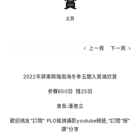
賞
主頁
上一頁
下一頁
2022年屏東興隆南海冬季五關入賞鴿欣賞
參賽650羽 殘25羽
會長:潘進立
歡迎鴿友”訂閱” PLO銘鴿攝影youtube頻道,“訂閱”按”
讚”分享