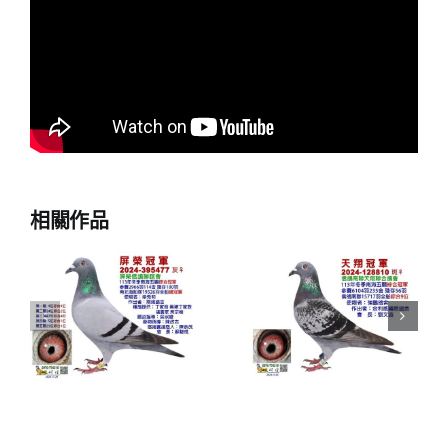
相關作品
榮
2024年天翔
2024年東港
會
聯合會冬季
1188冬季南
五
南海五關綜
海五關綜合
賞
合入賞鴿欣
入賞鴿欣賞
賞