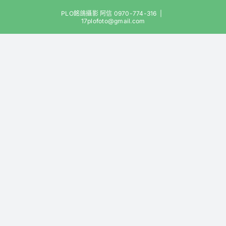
Skip
PLO銘鴿攝影 阿信 0970-774-316
|
to
17plofoto@gmail.com
content