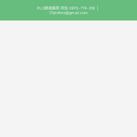
Skip
PLO銘鴿攝影 阿信 0970-774-316
|
to
17plofoto@gmail.com
content