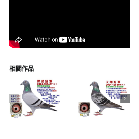
相關作品
榮
2024年天翔
2024年東港
會
聯合會冬季
1188冬季南
五
南海五關綜
海五關綜合
賞
合入賞鴿欣
入賞鴿欣賞
賞