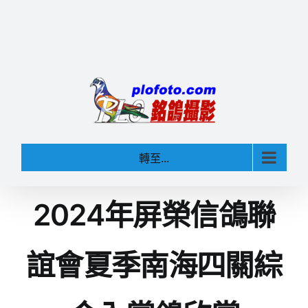
轉至...
2024年屏榮信鴿聯
誼會夏季南海四關綜