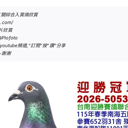
五關綜合入賞鴿欣賞
o.com/
片欣賞
@Plofoto
outube頻道,“訂閱”按”讚”分享
~謝謝