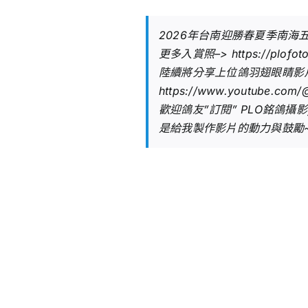
2026年台南迎勝春夏季南海
更多入賞照–>
https://plofot
陸續將分享上位鴿羽翅眼睛影
https://www.youtube.com/
歡迎鴿友”訂閱” PLO銘鴿攝影y
是給我製作影片的動力與鼓勵