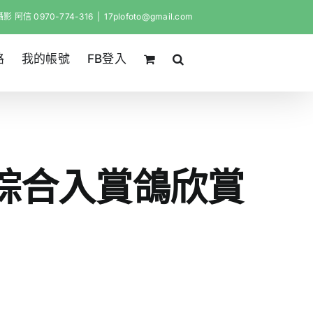
影 阿信 0970-774-316
|
17plofoto@gmail.com
路
我的帳號
FB登入
關綜合入賞鴿欣賞