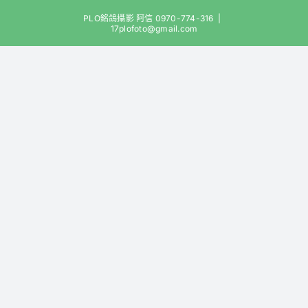
Skip
PLO銘鴿攝影 阿信 0970-774-316
|
to
17plofoto@gmail.com
content