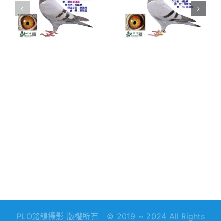
夏
信鴿聯誼會
分會夏季南
關
春季南海五
海一關綜合
鴿
關綜合入賞
入賞鴿欣賞
鴿欣賞
PLO銘鴿攝影 版權所有 © 2019 ~ 2024 All Rights