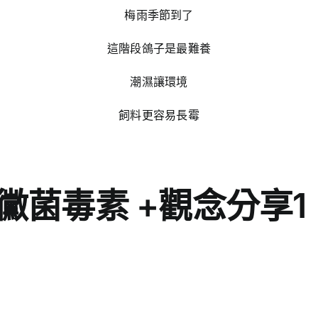
梅雨季節到了
這階段鴿子是最難養
潮濕讓環境
飼料更容易長霉
黴菌毒素 +觀念分享1