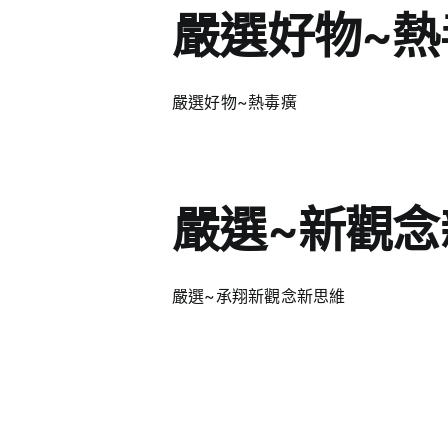
嚴選好物~熱
嚴選好物~熱毒癀
嚴選~新觀念
嚴選~承翔新觀念新思維