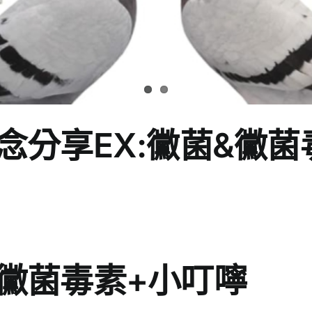
念分享EX:黴菌&黴菌
黴菌毒素+小叮嚀