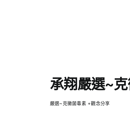
承翔嚴選~克
嚴選~克黴菌毒素 +觀念分享