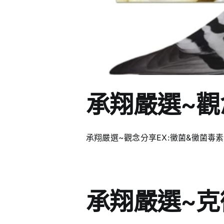
承翔嚴選~觀
承翔嚴選~觀念分享EX:黴菌&黴菌毒素
承翔嚴選~克