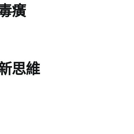
毒癀
新思維