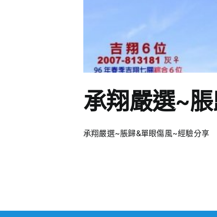
承翔嚴選~脹
承翔嚴選~脹歸&單眼傷風~經驗分享