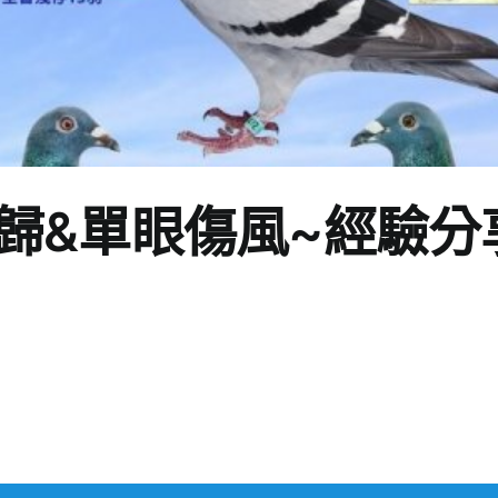
歸&單眼傷風~經驗分