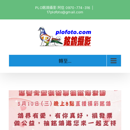
Skip
PLO銘鴿攝影 阿信 0970-774-316
|
to
17plofoto@gmail.com
content
轉至...