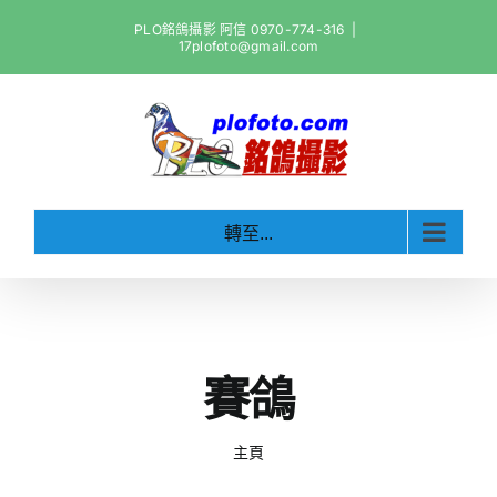
Skip
PLO銘鴿攝影 阿信 0970-774-316
|
to
17plofoto@gmail.com
content
轉至...
賽鴿
主頁